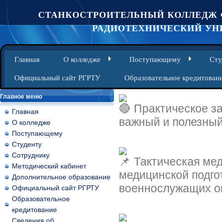
СТАНКОСТРОИТЕЛЬНЫЙ КОЛЛЕДЖ 
РАДИОТЕХНИЧЕСКИЙ УНИ
Главная
О колледже
Поступающему
Сту
Официальный сайт РГРТУ
Образовательное кредитован
Главное меню
Практическое з
Главная
важный и полезный
О колледже
Поступающему
Студенту
Сотруднику
Тактическая мед
Методический кабинет
медицинской подго
Дополнительное образование
военнослужащих о
Официальный сайт РГРТУ
Образовательное
кредитование
Сведения об