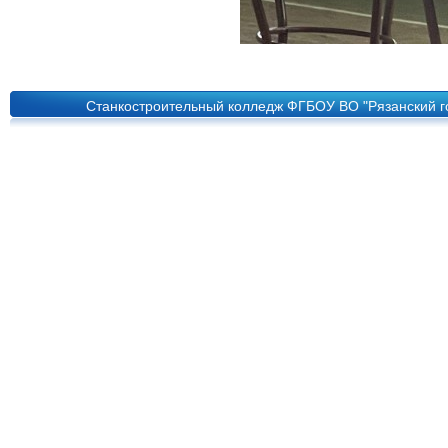
Станкостроительный колледж ФГБОУ ВО "Рязанский го