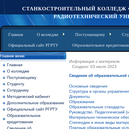
СТАНКОСТРОИТЕЛЬНЫЙ КОЛЛЕДЖ 
РАДИОТЕХНИЧЕСКИЙ УНИ
Главная
О колледже
Поступающему
Сту
Официальный сайт РГРТУ
Образовательное кредитован
Главное меню
Информация о материале
Главная
Создано: 03 июля 2023
О колледже
Сведения об образовательной 
Поступающему
Студенту
Основные сведения
Сотруднику
Структура и органы управлени
Методический кабинет
Документы
Образование
Дополнительное образование
Образовательные стандарты
Официальный сайт РГРТУ
Руководство. Педагогический (
Образовательное
Материально-техническое обе
кредитование
Стипендии и иные виды матер
Платные образовательные усл
Сведения об