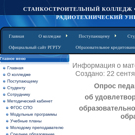
СТАНКОСТРОИТЕЛЬНЫЙ КОЛЛЕДЖ 
РАДИОТЕХНИЧЕСКИЙ УНИ
Главная
О колледже
Поступающему
Сту
Официальный сайт РГРТУ
Образовательное кредитован
Главное меню
Информация о мат
Главная
Создано: 22 сент
О колледже
Поступающему
Опрос педа
Студенту
Сотруднику
об удовлетвор
Методический кабинет
образовательно
ФГОС СПО
Модульные программы
обр
Учебные планы
Молодому преподавателю
Среднее образование