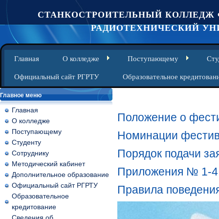
СТАНКОСТРОИТЕЛЬНЫЙ КОЛЛЕДЖ 
РАДИОТЕХНИЧЕСКИЙ УНИ
Главная
О колледже
Поступающему
Сту
Официальный сайт РГРТУ
Образовательное кредитован
Главное меню
Главная
Положение о фестив
О колледже
Поступающему
Номинации фестив
Студенту
Порядок подачи за
Сотруднику
Методический кабинет
Приложения № 1-4
Дополнительное образование
Официальный сайт РГРТУ
Правила поведени
Образовательное
кредитование
Сведения об