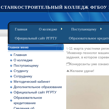
СТАНКОСТРОИТЕЛЬНЫЙ КОЛЛЕДЖ ФГБОУ 
Главная
О колледже
Поступающему
Официальный сайт РГРТУ
Образовательное кредит
Главное меню
✨11 марта участники рег
"Инженер-технолог машин
Главная
задания, в котором сорев
О колледже
🗂Конкурсанты уже ознако
Поступающему
Студенту
🔥Желаем удачи!
Сотруднику
Методический кабинет
Дополнительное образование
Официальный сайт РГРТУ
Образовательное
кредитование
Сведения об