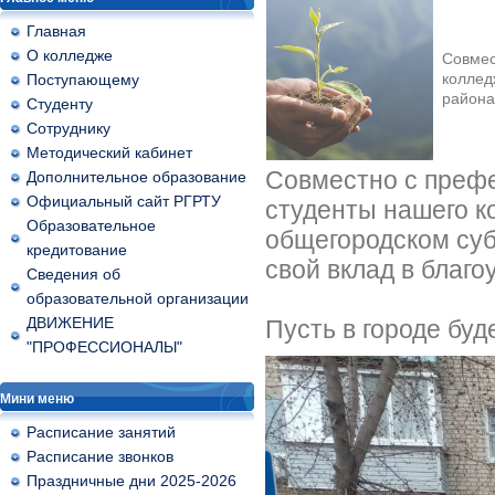
Главная
О колледже
Совмес
коллед
Поступающему
района
Студенту
Сотруднику
Методический кабинет
Совместно с префек
Дополнительное образование
Официальный сайт РГРТУ
студенты нашего к
Образовательное
общегородском суб
кредитование
свой вклад в благо
Сведения об
образовательной организации
ДВИЖЕНИЕ
Пусть в городе буд
"ПРОФЕССИОНАЛЫ"
Мини меню
Расписание занятий
Расписание звонков
Праздничные дни 2025-2026