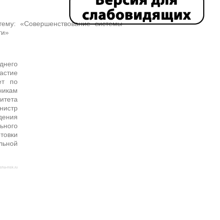
тему: «Совершенствование системы
ти»
днего
астие
ет по
никам
итета
нистр
дения
ьного
товки
льной
isha-msk.ru