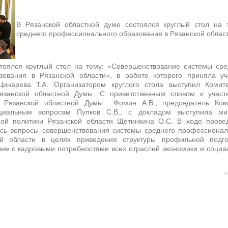
В Рязанской областной думе состоялся круглый стол на 
среднего профессионального образования в Рязанской облас
тоялся круглый стол на тему: «Совершенствование системы сре
зования в Рязанской области», в работе которого приняла уч
инарева Т.А. Организатором круглого стола выступил Комит
язанской областной Думы. С приветственным словом к участ
ь Рязанской областной Думы Фомин А.В., председатель Ком
иальным вопросам Пупков С.В., с докладом выступила ми
ой политики Рязанской области Щетинкина О.С. В ходе прове
ись вопросы совершенствования системы среднего профессионал
ой области в целях приведения структуры профильной подго
вие с кадровыми потребностями всех отраслей экономики и социа
af