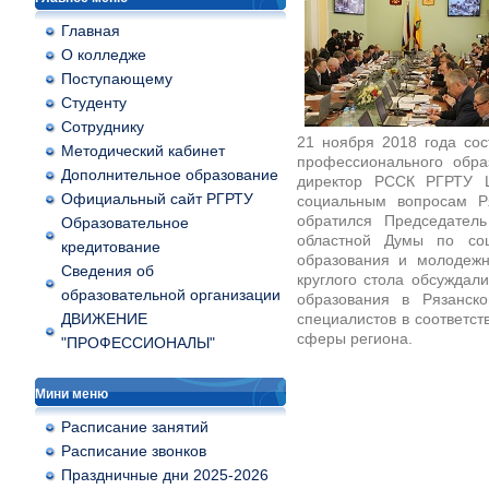
Главная
О колледже
Поступающему
Студенту
Сотруднику
21 ноября 2018 года сос
Методический кабинет
профессионального обра
Дополнительное образование
директор РССК РГРТУ Ц
Официальный сайт РГРТУ
социальным вопросам Р
обратился Председател
Образовательное
областной Думы по соц
кредитование
образования и молодежн
Сведения об
круглого стола обсуждал
образовательной организации
образования в Рязанск
ДВИЖЕНИЕ
специалистов в соответст
сферы региона.
"ПРОФЕССИОНАЛЫ"
Мини меню
Расписание занятий
Расписание звонков
Праздничные дни 2025-2026