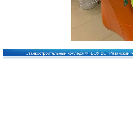
Станкостроительный колледж ФГБОУ ВО "Рязанский го