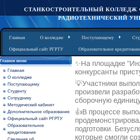
СТАНКОСТРОИТЕЛЬНЫЙ КОЛЛЕДЖ 
РАДИОТЕХНИЧЕСКИЙ УНИ
Главная
О колледже
Поступающему
Сту
Официальный сайт РГРТУ
Образовательное кредитован
Главное меню
✨На площадке "Ин
Главная
конкурсанты прист
О колледже
💡Участники выпол
Поступающему
произвели разрабо
Студенту
Сотруднику
сборочную единицу
Методический кабинет
👍В процессе выпо
Дополнительное образование
Официальный сайт РГРТУ
продемонстрирова
Образовательное
подготовки. Безусл
кредитование
которые смогли со
Сведения об