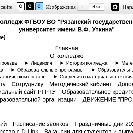
Пар
 сайта
Изображения
колледж ФГБОУ ВО "Рязанский государствен
университет имени В.Ф. Уткина"
е)
Главная
О колледже
проезда
Лицензия
История колледжа
Мате
ка
Образовательные программы
Образовательн
агогическом составе
Сведения о материально-технич
ту
Сотруднику
Методический кабинет
Допо
альный сайт РГРТУ
Образовательное кредит
разовательной организации
ДВИЖЕНИЕ "ПР
тий
Расписание звонков
Праздничные дни 20
рство с D-Link
Вакансии для студентов и выпу