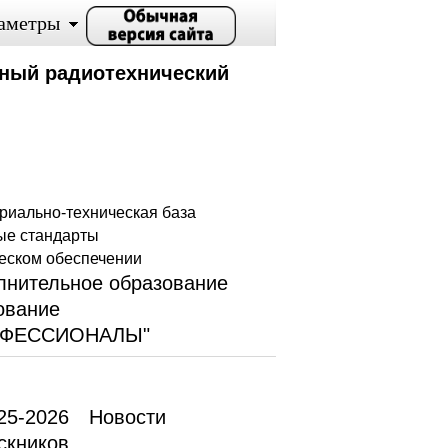
аметры
ный радиотехнический
риально-техническая база
ые стандарты
еском обеспечении
лнительное образование
ование
ОФЕССИОНАЛЫ"
25-2026
Новости
скников