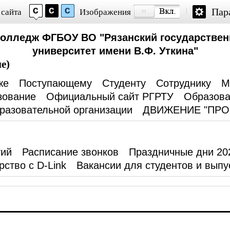
Пар
 сайта
Изображения
колледж ФГБОУ ВО "Рязанский государствен
университет имени В.Ф. Уткина"
е)
же
Поступающему
Студенту
Сотруднику
М
зование
Официальный сайт РГРТУ
Образова
разовательной организации
ДВИЖЕНИЕ "ПР
тий
Расписание звонков
Праздничные дни 20
рство с D-Link
Вакансии для студентов и выпу