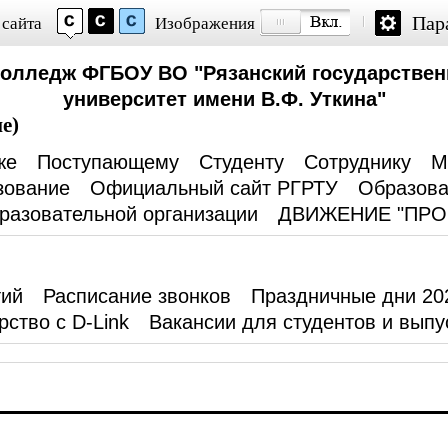
Пар
 сайта
Изображения
колледж ФГБОУ ВО "Рязанский государствен
университет имени В.Ф. Уткина"
е)
же
Поступающему
Студенту
Сотруднику
М
зование
Официальный сайт РГРТУ
Образова
разовательной организации
ДВИЖЕНИЕ "ПР
тий
Расписание звонков
Праздничные дни 20
рство с D-Link
Вакансии для студентов и выпу