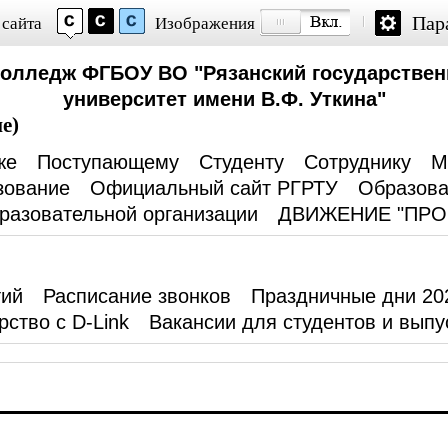
Пар
 сайта
Изображения
колледж ФГБОУ ВО "Рязанский государствен
университет имени В.Ф. Уткина"
е)
же
Поступающему
Студенту
Сотруднику
М
зование
Официальный сайт РГРТУ
Образова
разовательной организации
ДВИЖЕНИЕ "ПР
тий
Расписание звонков
Праздничные дни 20
рство с D-Link
Вакансии для студентов и выпу