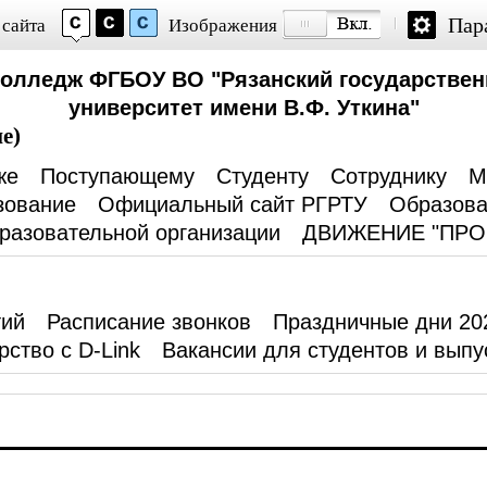
Пар
 сайта
Изображения
колледж ФГБОУ ВО "Рязанский государствен
университет имени В.Ф. Уткина"
е)
же
Поступающему
Студенту
Сотруднику
М
зование
Официальный сайт РГРТУ
Образова
разовательной организации
ДВИЖЕНИЕ "ПР
тий
Расписание звонков
Праздничные дни 20
рство с D-Link
Вакансии для студентов и выпу